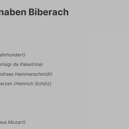
naben Biberach
ahrhundert)
rluigi da Palestrina)
ndreas Hammerschmidt)
Herzen
(Heinrich Schütz)
)
eus Mozart)