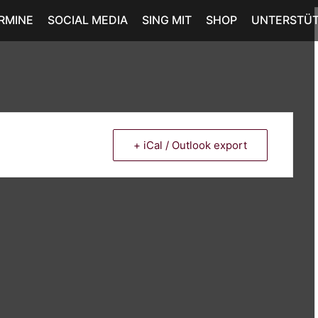
RMINE
SOCIAL MEDIA
SING MIT
SHOP
UNTERSTÜ
+ iCal / Outlook export