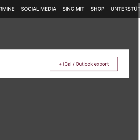
RMINE
SOCIAL MEDIA
SING MIT
SHOP
UNTERSTÜ
+ iCal / Outlook export