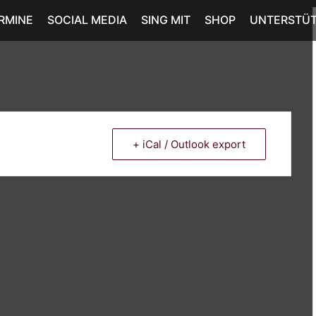
RMINE
SOCIAL MEDIA
SING MIT
SHOP
UNTERSTÜ
+ iCal / Outlook export