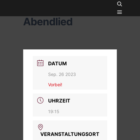
Suchen
Abendlied
Hauptme
DATUM
Sep. 26 2023
Vorbei!
UHRZEIT
19:15
VERANSTALTUNGSORT