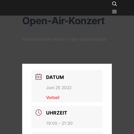
Suchen
Open-Air-Konzert
Hauptme
Bei schlechtem Wetter in der
Gigelberghalle
DATUM
Juni 25 2022
Vorbei!
UHRZEIT
19:00 - 21:30