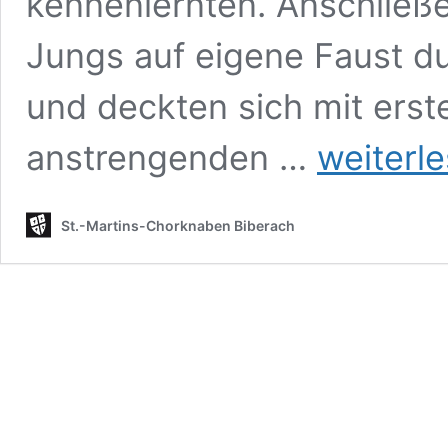
kennenlernten. Anschließ
Jungs auf eigene Faust du
und deckten sich mit erst
Konzertreise
anstrengenden …
weiterl
2025
St.-Martins-Chorknaben Biberach